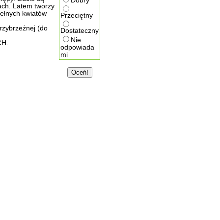
Dobry
ach. Latem tworzy
pełnych kwiatów
Przeciętny
rzybrzeżnej (do
Dostateczny
Nie
H.
odpowiada
mi