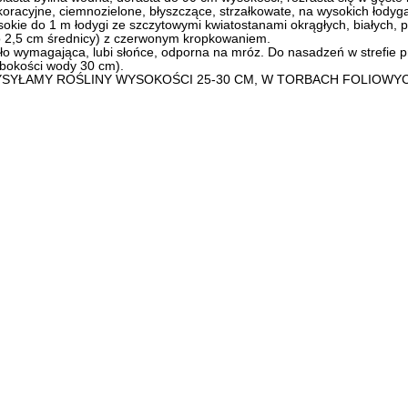
oracyjne, ciemnozielone, błyszczące, strzałkowate, na wysokich łodyg
okie do 1 m łodygi ze szczytowymi kwiatostanami okrągłych, białych, 
o 2,5 cm średnicy) z czerwonym kropkowaniem.
o wymagająca, lubi słońce, odporna na mróz. Do nasadzeń w strefie p
ębokości wody 30 cm).
SYŁAMY ROŚLINY WYSOKOŚCI 25-30 CM, W TORBACH FOLIOWYC