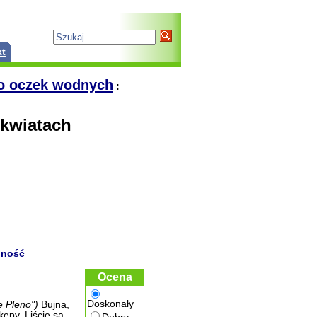
kt
do oczek wodnych
:
 kwiatach
pność
Ocena
Doskonały
re Pleno")
Bujna,
kępy. Liście są