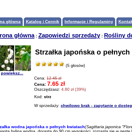
ona główna
Katalog i Cennik
Informacje i Regulaminy
Konta
trona główna
Zapowiedzi sprzedaży
Rośliny 
:
:
Strzałka japońska o pełnych
(5 głosów)
powiększ...
Cena:
12.45 zł
7.65 zł
Cena:
Oszczędzasz:
4.80 zł (39%)
Kod:
strz
W sprzedaży:
chwilowo brak - zapytanie o dostę
rzałka wodna japońska o pełnych kwiatach
(Sagittaria japonica "Flo
iasta bylina wodna, dorasta do 90 cm wysokości, rozrasta się w gęste 