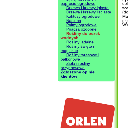
paprocie ogrodowe
dek
Drzewa i krzewy iglaste
wys
Drzewa i krzewy liściaste
(d
Kaktusy ogrodowe
Mał
Nasiona
gł
Palmy ogrodowe
WY
Pnącza ozdobne
Rośliny do oczek
wodnych
Rośliny jadalne
Rośliny święte i
magiczne
Rośliny tarasowe i
balkonowe
Zioła i rośliny
przyprawowe
Zgłoszone opinie
klientów
.
.