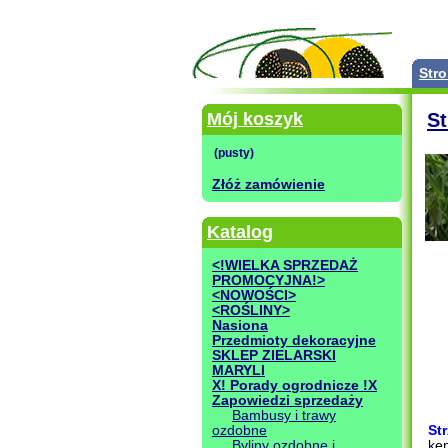
Str
Mój koszyk
S
Złóż zamówienie
Katalog
<!WIELKA SPRZEDAŻ
PROMOCYJNA!>
<NOWOŚCI>
<ROŚLINY>
Nasiona
Przedmioty dekoracyjne
SKLEP ZIELARSKI
MARYLI
X! Porady ogrodnicze !X
Zapowiedzi sprzedaży
Bambusy i trawy
ozdobne
St
Byliny ozdobne i
kęp