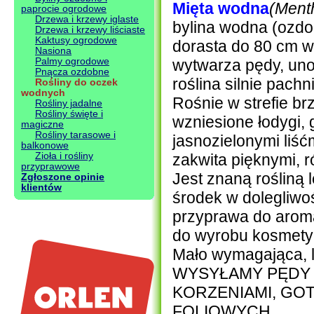
Mięta wodna
(Ment
paprocie ogrodowe
Drzewa i krzewy iglaste
bylina wodna (ozdo
Drzewa i krzewy liściaste
Kaktusy ogrodowe
dorasta do 80 cm wy
Nasiona
Palmy ogrodowe
wytwarza pędy, uno
Pnącza ozdobne
roślina silnie pac
Rośliny do oczek
wodnych
Rośnie w strefie b
Rośliny jadalne
Rośliny święte i
wzniesione łodygi, 
magiczne
Rośliny tarasowe i
jasnozielonymi liść
balkonowe
Zioła i rośliny
zakwita pięknymi, r
przyprawowe
Jest znaną rośliną
Zgłoszone opinie
klientów
środek w dolegliwo
.
przyprawa do aroma
.
do wyrobu kosmetyk
Mało wymagająca, l
WYSYŁAMY PĘDY 
KORZENIAMI, GO
FOLIOWYCH.