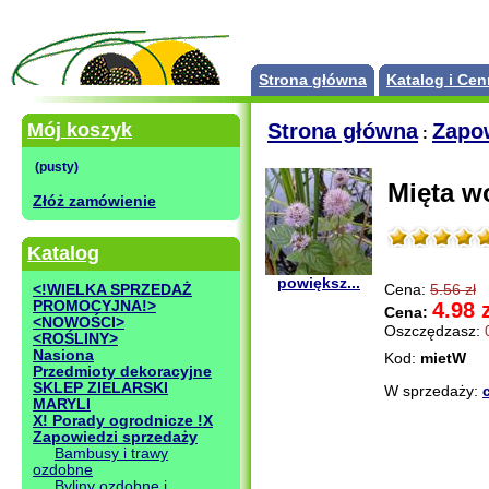
Strona główna
Katalog i Cen
Mój koszyk
Strona główna
Zapo
:
Mięta w
Złóż zamówienie
Katalog
powiększ...
Cena:
5.56 zł
<!WIELKA SPRZEDAŻ
4.98 
PROMOCYJNA!>
Cena:
<NOWOŚCI>
Oszczędzasz:
<ROŚLINY>
Nasiona
Kod:
mietW
Przedmioty dekoracyjne
SKLEP ZIELARSKI
W sprzedaży:
MARYLI
X! Porady ogrodnicze !X
Zapowiedzi sprzedaży
Bambusy i trawy
ozdobne
Byliny ozdobne i