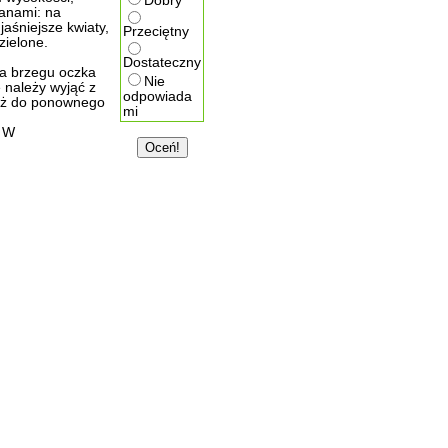
Dobry
tanami: na
aśniejsze kwiaty,
Przeciętny
zielone.
Dostateczny
na brzegu oczka
Nie
 należy wyjąć z
odpowiada
 aż do ponownego
mi
 W