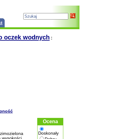
kt
do oczek wodnych
:
ępność
Ocena
Doskonały
imozielona
m wysokości,