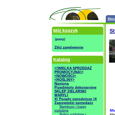
Str
Mój koszyk
S
Złóż zamówienie
Katalog
<!WIELKA SPRZEDAŻ
PROMOCYJNA!>
<NOWOŚCI>
<ROŚLINY>
Nasiona
Przedmioty dekoracyjne
SKLEP ZIELARSKI
MARYLI
X! Porady ogrodnicze !X
Zapowiedzi sprzedaży
Bambusy i trawy
ozdobne
Mi
Byliny ozdobne i
kłą