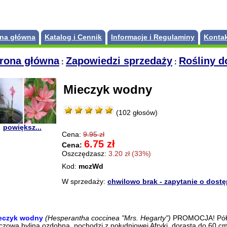
ona główna
Katalog i Cennik
Informacje i Regulaminy
Konta
trona główna
Zapowiedzi sprzedaży
Rośliny 
:
:
Mieczyk wodny
(102 głosów)
powiększ...
Cena:
9.95 zł
6.75 zł
Cena:
Oszczędzasz:
3.20 zł (33%)
Kod:
mczWd
W sprzedaży:
chwilowo brak - zapytanie o dost
eczyk wodny
(Hesperantha coccinea "Mrs. Hegarty")
PROMOCJA! Półz
czowa bylina ozdobna, pochodzi z południowej Afryki, dorasta do 60 c