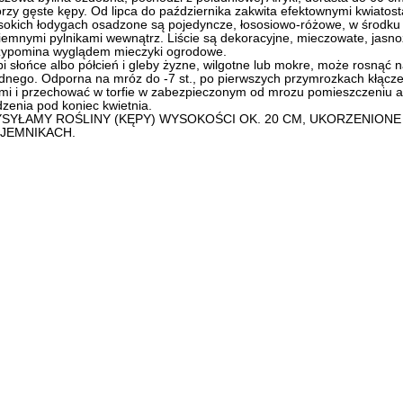
rzy gęste kępy. Od lipca do października zakwita efektownymi kwiatos
okich łodygach osadzone są pojedyncze, łososiowo-różowe, w środku j
iemnymi pylnikami wewnątrz. Liście są dekoracyjne, mieczowate, jasno
zypomina wyglądem mieczyki ogrodowe.
i słońce albo półcień i gleby żyzne, wilgotne lub mokre, może rosnąć 
dnego. Odporna na mróz do -7 st., po pierwszych przymrozkach kłącze
emi i przechować w torfie w zabezpieczonym od mrozu pomieszczeniu
zenia pod koniec kwietnia.
SYŁAMY ROŚLINY (KĘPY) WYSOKOŚCI OK. 20 CM, UKORZENIONE
JEMNIKACH.