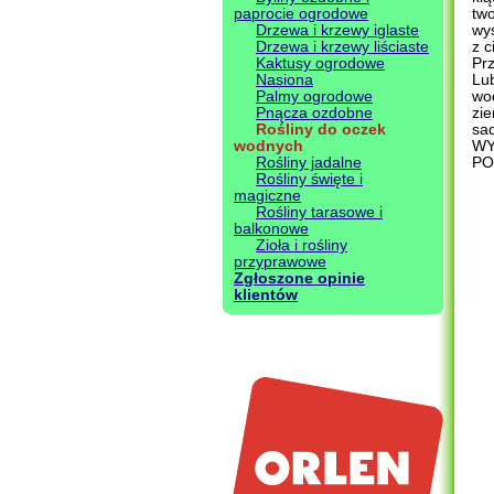
paprocie ogrodowe
two
Drzewa i krzewy iglaste
wys
Drzewa i krzewy liściaste
z c
Kaktusy ogrodowe
Pr
Nasiona
Lub
Palmy ogrodowe
wo
Pnącza ozdobne
zi
Rośliny do oczek
sad
wodnych
WY
Rośliny jadalne
PO
Rośliny święte i
magiczne
Rośliny tarasowe i
balkonowe
Zioła i rośliny
przyprawowe
Zgłoszone opinie
klientów
.
.